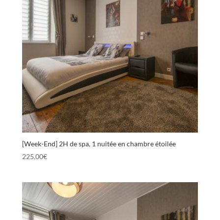
[Week-End] 2H de spa, 1 nuitée en chambre étoilée
225,00
€