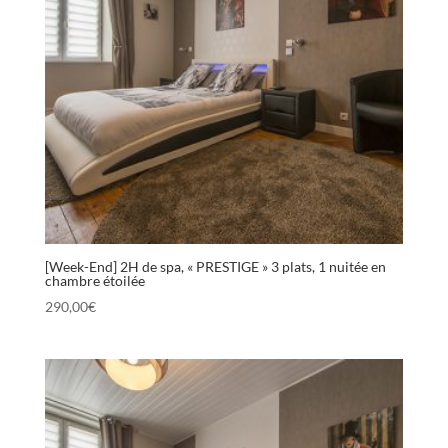
[Week-End] 2H de spa, « PRESTIGE » 3 plats, 1 nuitée en
chambre étoilée
290,00
€