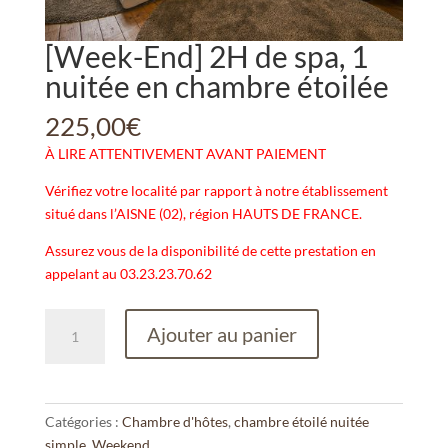
[Week-End] 2H de spa, 1
nuitée en chambre étoilée
225,00
€
À LIRE ATTENTIVEMENT AVANT PAIEMENT
Vérifiez votre localité par rapport à notre établissement
situé dans l’AISNE (02), région HAUTS DE FRANCE.
Assurez vous de la disponibilité de cette prestation en
appelant au 03.23.23.70.62
quantité
Ajouter au panier
de
[Week-
End]
2H
Catégories :
Chambre d'hôtes
,
chambre étoilé nuitée
de
simple
,
Weekend