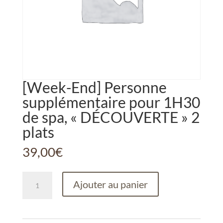
[Week-End] Personne
supplémentaire pour 1H30
de spa, « DÉCOUVERTE » 2
plats
39,00
€
quantité
Ajouter au panier
de
[Week-
End]
Personne