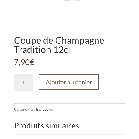
Coupe de Champagne
Tradition 12cl
7,90
€
quantité
Ajouter au panier
de
Coupe
de
Champagne
Catégorie :
Boissons
Tradition
12cl
Produits similaires