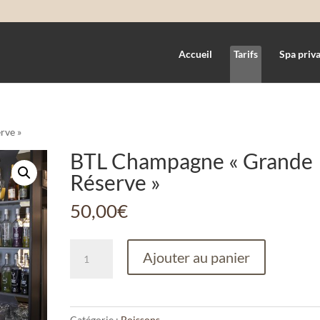
Accueil
Tarifs
Spa priva
rve »
BTL Champagne « Grande
Réserve »
50,00
€
quantité
Ajouter au panier
de
BTL
Champagne
"Grande
Catégorie :
Boissons