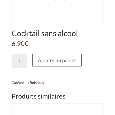
Cocktail sans alcool
6,90
€
quantité
Ajouter au panier
de
Cocktail
sans
alcool
Catégorie :
Boissons
Produits similaires